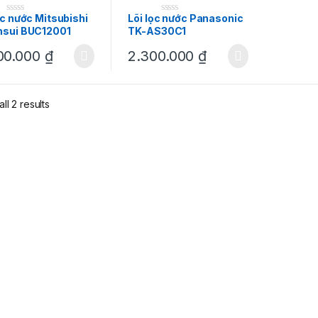
ọc nước Mitsubishi
Lõi lọc nước Panasonic
nsui BUC12001
TK-AS30C1
00.000
₫
2.300.000
₫
ll 2 results