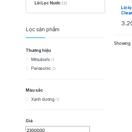
Lõi Lọc Nước
(2)
Lõi l
Clea
3.2
Lọc sản phẩm
Showing a
Thương hiệu
Mitsubishi
(1)
Panasonic
(1)
Màu sắc
Xanh dương
(1)
Giá
Min price
Max price