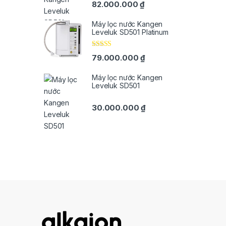
82.000.000
₫
Máy lọc nước Kangen
Leveluk SD501 Platinum
Rated
5.00
79.000.000
₫
out of 5
Máy lọc nước Kangen
Leveluk SD501
30.000.000
₫
B
r
a