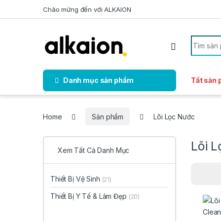
Skip to navigation
Skip to content
Chào mừng đến với ALKAION
Search f
Danh mục sản phẩm
Tất sản
Home
Sản phẩm
Lõi Lọc Nước
Lõi 
Xem Tất Cả Danh Mục
Thiết Bị Vệ Sinh
(21)
Thiết Bị Y Tế & Làm Đẹp
(20)