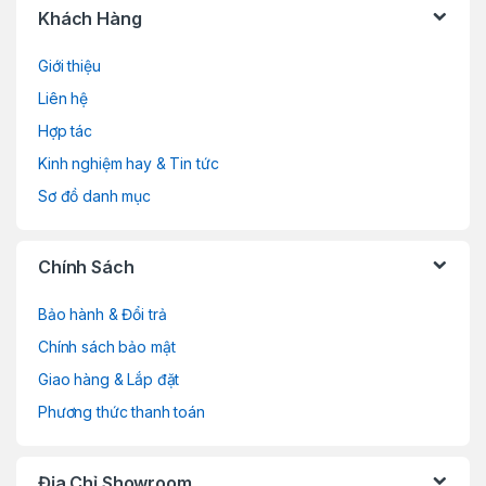
Khách Hàng
r
Giới thiệu
a
Liên hệ
n
Hợp tác
d
Kinh nghiệm hay & Tin tức
Sơ đồ danh mục
s
C
Chính Sách
a
Bảo hành & Đổi trả
r
Chính sách bảo mật
o
Giao hàng & Lắp đặt
Phương thức thanh toán
u
s
Địa Chỉ Showroom