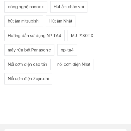
công nghệ nanoex
Hút ẩm chân voi
hút ẩm mitsubishi
Hút ẩm Nhật
Hướng dẫn sử dụng NP-TA4
MJ-P180TX
máy rửa bát Panasonic
np-ta4
Nồi cơm điện cao tần
nồi cơm điện Nhật
Nồi cơm điện Zojirushi
B