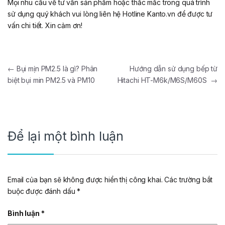
Mọi nhu cầu về tư vấn sản phẩm hoặc thắc mắc trong quá trình
sử dụng quý khách vui lòng liên hệ Hotline Kanto.vn để được tư
vấn chi tiết. Xin cảm ơn!
Điều hướng bài viết
←
Bụi mịn PM2.5 là gì? Phân
Hướng dẫn sử dụng bếp từ
biệt bụi min PM2.5 và PM10
Hitachi HT-M6k/M6S/M60S
→
Để lại một bình luận
Email của bạn sẽ không được hiển thị công khai.
Các trường bắt
buộc được đánh dấu
*
Bình luận
*