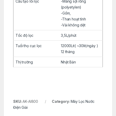
Cấu tạo lõi lọc
-Màng sợi rỗng
(polyetylen)
-Gốm,
-Than hoạt tính
-Vải không dệt
Tốc độ lọc
3,5L/phút
Tuổi thọ cục lọc
12000Lit( ~30lit/ngày )
12 tháng
Thị trường
Nhật Bản
SKU:
AK-Al800
Category:
Máy Lọc Nước
Điện Giải