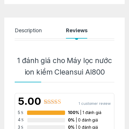
Description
Reviews
1 đánh giá cho
Máy lọc nước
ion kiềm Cleansui Al800
5.00
1
customer review
Rated
1
5.00
5
100%
| 1 đánh giá
out of 5
4
0%
| 0 đánh giá
based on
3
0%
| 0 đánh giá