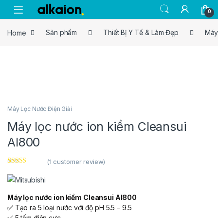
Skip to navigation
Skip to content
0
Home
Sản phẩm
Thiết Bị Y Tế & Làm Đẹp
Máy
Máy Lọc Nước Điện Giải
Máy lọc nước ion kiềm Cleansui
Al800
(
1
customer review)
Rated
1
5.00
out of 5
based on
customer
Máy lọc nước ion kiềm Cleansui Al800
rating
✅ Tạo ra 5 loại nước với độ pH 5.5 – 9.5
✅ 5 tấm điện cực