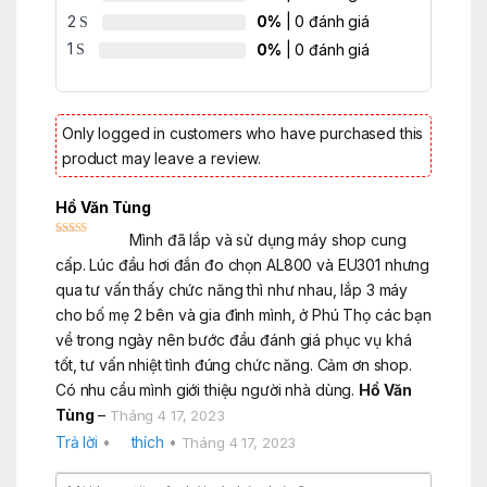
customer
2
0%
| 0 đánh giá
rating
1
0%
| 0 đánh giá
Only logged in customers who have purchased this
product may leave a review.
Hồ Văn Tùng
Mình đã lắp và sử dụng máy shop cung
Rated
5
out
of 5
cấp. Lúc đầu hơi đắn đo chọn AL800 và EU301 nhưng
qua tư vấn thấy chức năng thì như nhau, lắp 3 máy
cho bố mẹ 2 bên và gia đình mình, ở Phú Thọ các bạn
về trong ngày nên bước đầu đánh giá phục vụ khá
tốt, tư vấn nhiệt tình đúng chức năng. Cảm ơn shop.
Có nhu cầu mình giới thiệu người nhà dùng.
Hồ Văn
Tùng
–
Tháng 4 17, 2023
Trả lời
•
thích
•
Tháng 4 17, 2023