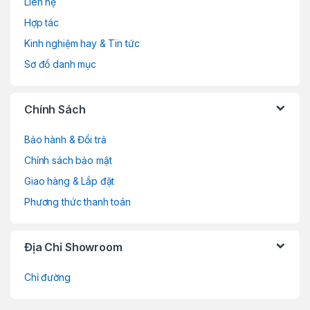
Liên hệ
n
Hợp tác
d
Kinh nghiệm hay & Tin tức
Sơ đồ danh mục
s
C
Chính Sách
a
Bảo hành & Đổi trả
r
Chính sách bảo mật
o
Giao hàng & Lắp đặt
Phương thức thanh toán
u
s
Địa Chỉ Showroom
e
Chỉ đường
l