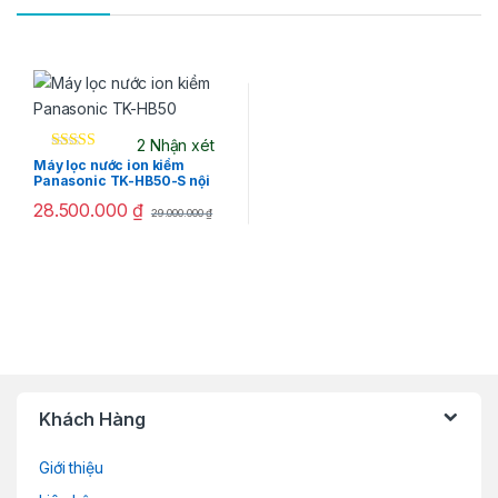
2 Nhận xét
Máy lọc nước ion kiềm
Panasonic TK-HB50-S nội
địa Nhật
28.500.000
₫
29.000.000
₫
B
Khách Hàng
r
Giới thiệu
a