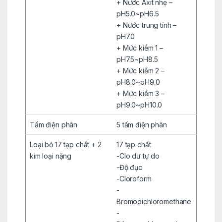
+ Nước Axit nhẹ –
pH5.0~pH6.5
+ Nước trung tính –
pH7.0
+ Mức kiềm 1 –
pH7.5~pH8.5
+ Mức kiềm 2 –
pH8.0~pH9.0
+ Mức kiềm 3 –
pH9.0~pH10.0
Tấm điện phân
5 tấm điện phân
Loại bỏ 17 tạp chất + 2
17 tạp chất
kim loại nặng
-Clo dư tự do
-Độ đục
-Cloroform
-
Bromodichloromethane
-