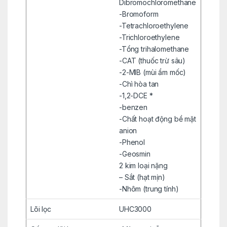
Dibromochloromethane
-Bromoform
-Tetrachloroethylene
-Trichloroethylene
-Tổng trihalomethane
-CAT (thuốc trừ sâu)
-2-MIB (mùi ẩm mốc)
-Chì hòa tan
-1,2-DCE *
-benzen
-Chất hoạt động bề mặt
anion
-Phenol
-Geosmin
2 kim loại nặng
– Sắt (hạt mịn)
-Nhôm (trung tính)
Lõi lọc
UHC3000